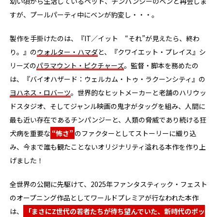
幼い頃から生活しているペット、チンパンジーのベンと再会しま
すが、プールパーティ中にベンが豹変し・・・。
製作を手掛けたのは、『IT／イット “それ”が見えたら、終わ
り。』の
ウォルター・ハマダ
と、『クワイエット・プレイス』シ
リーズの
パラマウント・ピクチャーズ
。監督・脚本を務めたの
は、『バイオハザード：ウェルカム・トゥ・ラクーンシティ』の
ヨハネス・ロバーツ
。世界的なヒットメーカーと老舗のハリウッ
ドスタジオ、そしてジャンル映画の鬼才がタッグを組み、人間に
最も近い存在であるチンパンジーと、人類の脅威であり続ける狂
犬病を重要な
“怖さ”
のファクターとしてストーリーに織り込
み、今まで誰も観たことないオリジナリティ溢れる本作を作り上
げました！
全世界の公開に先駆けて、2025年ファンタスティック・フェスト
のオープニング作品としてワールドプレミアが行なわれた本作
は、
「まさにZ世代の若者たちが待ち望んでいた、新時代のポッ